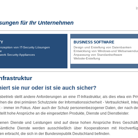
I
sungen für Ihr Unternehmen
TY
BUSINESS SOFTWARE
nzeption von IT-Security Lösungen
Design und Erstellung von Datenbanken
te
Entwicklung von Windows-und Webanwendu
ork Security Appliances
Anpassung von Standardsoftware
Website-Erstellung
Infrastruktur
iert sie nur oder ist sie auch sicher?
betrieb stellt andere Anforderungen an eine IT-Infrastruktur, als dies etwa ein Pri
ehen die drei primären Schutzziele der Informationssicherheit - Vertraulichkeit, Inte
it - immer im Fokus. Aber auch der Schutz personenbezogener Daten, der nach
 stellt hohe Ansprüche an die eingesetzten Produkte, Dienste und Dienstleister.
tenen Dienste und Leistungen sind auf diese hohen Ansprüche Ihres Geschäfts
Sämtliche Dienste werden ausschließlich über Kooperationen mit Hochverfügb
n erbracht, die sich in der Bundesrepublik Deutschland befinden.