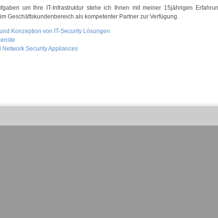
fgaben um Ihre IT-Infrastruktur stehe ich Ihnen mit meiner 15jährigen Erfahrun
r im Geschäftskundenbereich als kompetenter Partner zur Verfügung.
und Konzeption von IT-Security Lösungen
ienste
Network Security Appliances