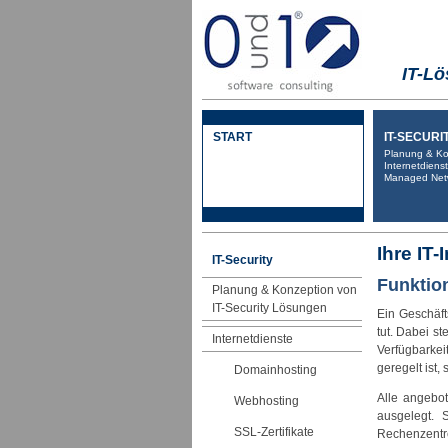
IT-Lö
START
IT-SECURI
Planung & Ko
Internetdiens
Managed Netw
Ihre IT-
IT-Security
Funktion
Planung & Konzeption von
IT-Security Lösungen
Ein Geschäfts
tut. Dabei st
Internetdienste
Verfügbarke
geregelt ist,
Domainhosting
Alle angebo
Webhosting
ausgelegt. 
SSL-Zertifikate
Rechenzentre