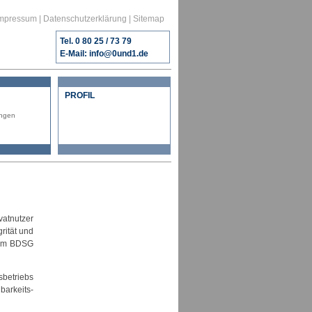
mpressum
|
Datenschutzerklärung
|
Sitemap
Tel. 0 80 25 / 73 79
E-Mail:
info@0und1.de
PROFIL
ngen
vatnutzer
grität und
 dem BDSG
betriebs
arkeits-