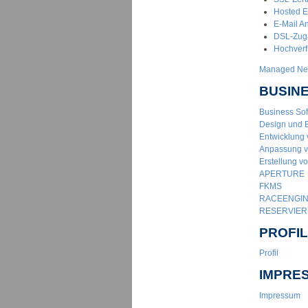
Hosted 
E-Mail A
DSL-Zugä
Hochver
Managed Net
BUSIN
Business So
Design und 
Entwicklung
Anpassung v
Erstellung v
APERTURE
FKMS
RACEENGI
RESERVIE
PROFIL
Profil
IMPRE
Impressum