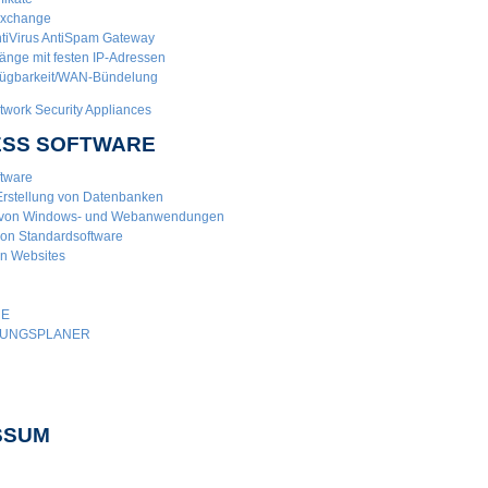
Exchange
ntiVirus AntiSpam Gateway
nge mit festen IP-Adressen
fügbarkeit/WAN-Bündelung
work Security Appliances
ESS SOFTWARE
ftware
Erstellung von Datenbanken
 von Windows- und Webanwendungen
on Standardsoftware
on Websites
NE
RUNGSPLANER
SSUM