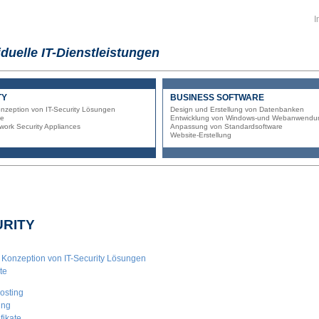
I
iduelle IT-Dienstleistungen
TY
BUSINESS SOFTWARE
nzeption von IT-Security Lösungen
Design und Erstellung von Datenbanken
te
Entwicklung von Windows-und Webanwendu
ork Security Appliances
Anpassung von Standardsoftware
Website-Erstellung
URITY
Konzeption von IT-Security Lösungen
te
osting
ing
fikate