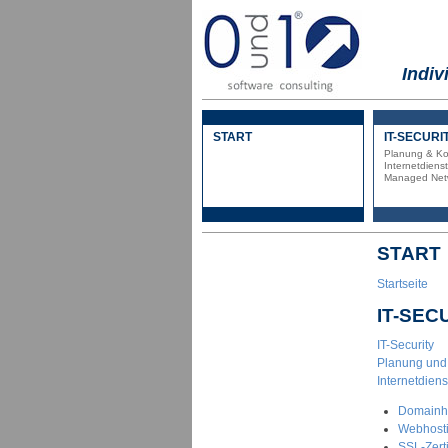
Indiv
START
IT-SECURI
Planung & Ko
Internetdiens
Managed Netw
START
Startseite
IT-SEC
IT-Security
Planung und 
Internetdiens
Domainh
Webhost
SSL-Zerti