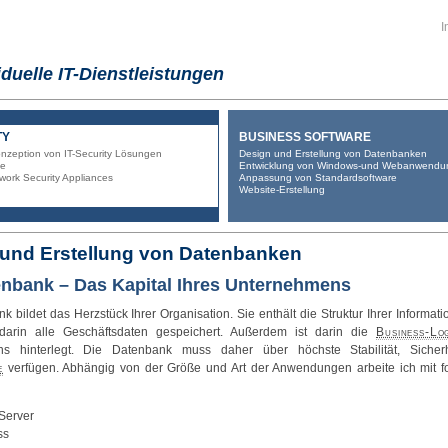
I
iduelle IT-Dienstleistungen
TY
BUSINESS SOFTWARE
nzeption von IT-Security Lösungen
Design und Erstellung von Datenbanken
te
Entwicklung von Windows-und Webanwendu
ork Security Appliances
Anpassung von Standardsoftware
Website-Erstellung
und Erstellung von Datenbanken
enbank – Das Kapital Ihres Unternehmens
nk
bildet das Herzstück Ihrer Organisation. Sie enthält die Struktur Ihrer Informat
arin alle Geschäftsdaten gespeichert. Außerdem ist darin die
Business-Lo
s hinterlegt. Die Datenbank muss daher über höchste Stabilität, Sicher
e
verfügen. Abhängig von der Größe und Art der Anwendungen arbeite ich mit f
Server
ss