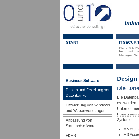
Indiv
START
IT-SECURI
Planung & Ko
Internetdiens
Managed Netw
Design 
Business Software
Die Dat
Design und Erstellung von
Datenbanken
Die
Datenba
es werden d
Entwicklung von Windows-
Unternehmen
und Webanwendungen
Performanc
Systemen:
Anpassung von
Standardsoftware
MS SQL 
MS Acce
FKMS