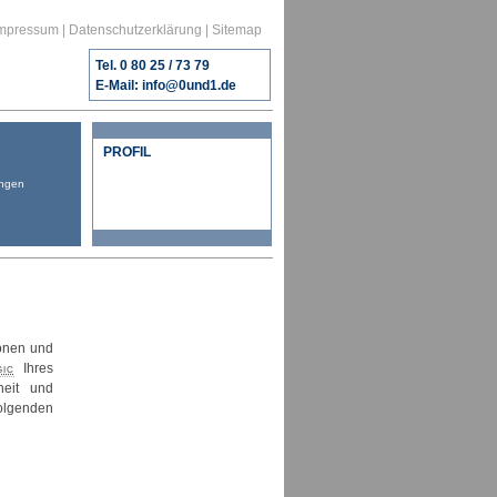
mpressum
|
Datenschutzerklärung
|
Sitemap
Tel. 0 80 25 / 73 79
E-Mail:
info@0und1.de
PROFIL
ngen
ionen und
gic
Ihres
heit und
olgenden