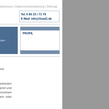
mpressum
|
Datenschutzerklärung
|
Sitemap
Tel. 0 80 25 / 73 79
E-Mail:
info@0und1.de
PROFIL
ngen
ird.
erbinden
ginnt und
einzelnen
ern oder