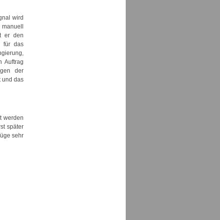
gnal wird
s manuell
t er den
 für das
gierung
,
n Auftrag
ngen der
gt und das
et werden
st später
üge
sehr