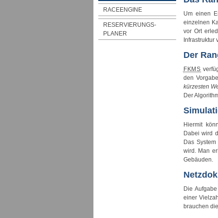
RACEENGINE
Um einen En
einzelnen Ka
RESERVIERUNGS-
vor Ort erle
PLANER
Infrastruktu
Der Ran
FKMS
verfü
den Vorgabe
kürzesten W
Der Algorith
Simulat
Hiermit kön
Dabei wird 
Das System 
wird. Man er
Gebäuden.
Netzdok
Die Aufgab
einer Vielz
brauchen die