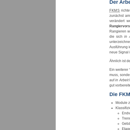
Der Arbe
FKMS
richte
zunächst am
verändert w
Rangiervors
Rangieren
wi
die sich
in 
unterzeichn
Ausführung i
neue Signal 
Ähnlich ist d
Ein weiterer 
muss, sonde
auf
in Arbeit
gut vorbereit
Die FKM
Module 
Klassifiz
Endv
Tren
Gebä
Etage