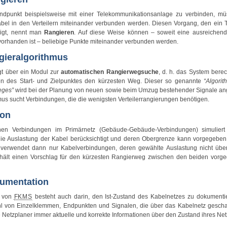
dpunkt beispielsweise mit einer Telekommunikationsanlage zu verbinden, mü
bel in den Verteilern miteinander verbunden werden. Diesen Vorgang, den ein 
digt, nennt man
Rangieren
. Auf diese Weise können – soweit eine ausreichend
r vorhanden ist – beliebige Punkte miteinander verbunden werden.
gieralgorithmus
gt über ein Modul zur
automatischen Rangierwegsuche
, d. h. das System bere
n des Start- und Zielpunktes den kürzesten Weg. Dieser so genannte
“Algori
eges”
wird bei der Planung von neuen sowie beim Umzug bestehender Signale an
mus sucht Verbindungen, die die wenigsten Verteilerrangierungen benötigen.
ion
nen Verbindungen im Primärnetz (Gebäude-Gebäude-Verbindungen) simuliert
die Auslastung der Kabel berücksichtigt und deren Obergrenze kann vorgegebe
verwendet dann nur Kabelverbindungen, deren gewählte Auslastung nicht übers
hält einen Vorschlag für den
kürzesten Rangierweg
zwischen den beiden vorg
umentation
e von
FKMS
besteht auch darin, den Ist-Zustand des
Kabelnetzes
zu dokumentie
ahl von Einzelklemmen, Endpunkten und Signalen, die über das
Kabelnetz
geschal
 Netzplaner immer aktuelle und korrekte Informationen über den Zustand ihres Net