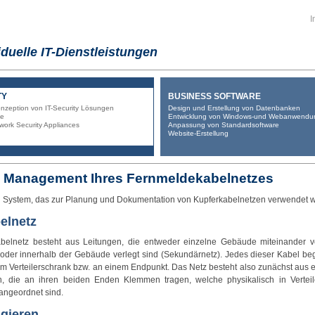
I
iduelle IT-Dienstleistungen
TY
BUSINESS SOFTWARE
nzeption von IT-Security Lösungen
Design und Erstellung von Datenbanken
te
Entwicklung von Windows-und Webanwendu
ork Security Appliances
Anpassung von Standardsoftware
Website-Erstellung
 Management Ihres Fernmeldekabelnetzes
in System, das zur Planung und Dokumentation von Kupferkabelnetzen verwendet w
elnetz
belnetz
besteht aus Leitungen, die entweder einzelne Gebäude miteinander v
 oder innerhalb der Gebäude verlegt sind (Sekundärnetz). Jedes dieser Kabel be
em Verteilerschrank bzw. an einem Endpunkt. Das Netz besteht also zunächst aus 
n, die an ihren beiden Enden Klemmen tragen, welche physikalisch in Verteil
angeordnet sind.
gieren