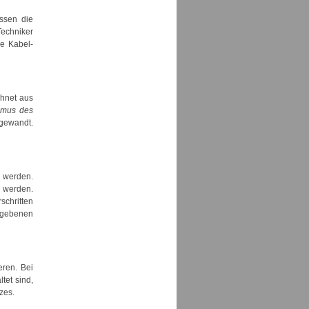
ssen die
Techniker
e Kabel-
chnet aus
thmus des
gewandt.
 werden.
n werden.
chritten
egebenen
ren. Bei
tet sind,
zes.