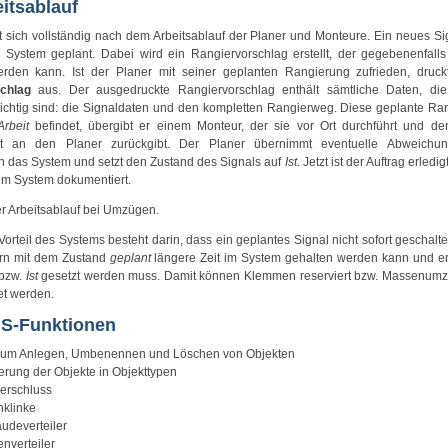
itsablauf
t sich vollständig nach dem Arbeitsablauf der Planer und Monteure. Ein neues Si
 System geplant. Dabei wird ein
Rangiervorschlag
erstellt, der gegebenenfall
erden kann. Ist der Planer mit seiner geplanten
Rangierung
zufrieden, druck
chlag
aus. Der ausgedruckte
Rangiervorschlag
enthält sämtliche Daten, die
chtig sind: die
Signaldaten
und den kompletten
Rangierweg
. Diese geplante
Ran
Arbeit
befindet, übergibt er einem Monteur, der sie vor Ort durchführt und de
et an den Planer zurückgibt. Der Planer übernimmt eventuelle Abweichu
n das System und setzt den Zustand des Signals auf
Ist
. Jetzt ist der Auftrag erledi
im System dokumentiert.
er Arbeitsablauf bei Umzügen.
Vorteil des Systems besteht darin, dass ein geplantes Signal nicht sofort geschalt
rn mit dem Zustand
geplant
längere Zeit im System gehalten werden kann und er
bzw.
Ist
gesetzt werden muss. Damit können Klemmen reserviert bzw.
Massenumz
et werden.
S-Funktionen
zum Anlegen, Umbenennen und Löschen von Objekten
ierung der Objekte in Objekttypen
erschluss
nklinke
udeverteiler
nverteiler