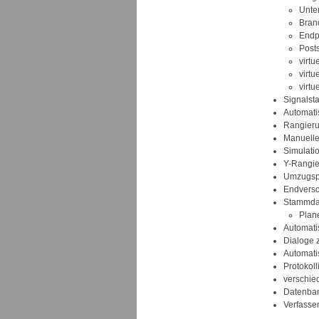
Unter
Bran
Endp
Postst
virtu
virtu
virtu
Signalst
Automat
Rangier
Manuelle
Simulati
Y-Rangi
Umzugsp
Endversch
Stammda
Plane
Automati
Dialoge 
Automati
Protokol
verschie
Datenbank
Verfasse