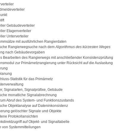
verteiler
dmeldeverteiler
unkt
ift
eller Gebäudeverteiler
eller Etagenverteiler
eller Unterverteiler
ammsätze mit ausführlichen Rangierdaten
ische Rangierwegsuche nach dem
Algorithmus des kürzesten Weges
ung nach Gebäudevorgaben
s Bearbeiten des Rangierwegs mit anschließender Konsistenzprüfung
onsmodul zur Primärnetzrangierung unter Rücksicht auf die Auslastung
erung
lanung
luss-Statistik für das Primärnetz
tenverwaltung
r, Signalarten, Signalpräfixe, Gebäude
sche monatliche Signalabrechnung
zum Abruf des System- und Funktionszustands
sche Objektanalyse auf Dateninkonsistenz
lierung gelöschter Signale und Objekte
dene Protokollansichten
direktzugriff auf Objekt- und Signaltabelle
n von Systemmitteilungen