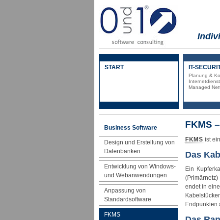
Indiv
START
IT-SECURI
Planung & Ko
Internetdiens
Managed Netw
FKMS –
Business Software
FKMS
ist e
Design und Erstellung von
Datenbanken
Das Kab
Entwicklung von Windows-
Ein
Kupferka
und Webanwendungen
(Primärnetz)
endet in ein
Anpassung von
Kabelstücke
Standardsoftware
Endpunkten 
FKMS
Das Ran