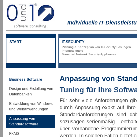
Individuelle IT-Dienstleist
START
IT-SECURITY
Planung & Konzeption von IT-Security Lösungen
Internetdienste
Managed Network Security Appliances
Anpassung von Stand
Business Software
Tuning für Ihre Softw
Design und Erstellung von
Datenbanken
Für sehr viele Anforderungen gibt
Entwicklung von Windows-
durch Anpassung exakt auf Ihre
und Webanwendungen
Standardanforderungen sind d
Anpassung von
sozusagen serienmäßig - enthalte
Standardsoftware
über vorhandene Programmierumg
FKMS
werden. In solchen Fällen bietet 