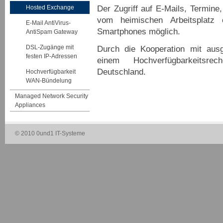
Der Zugriff auf E-Mails, Termine
Hosted Exchange
vom heimischen Arbeitsplat
E-Mail AntiVirus-
Smartphones möglich.
AntiSpam Gateway
DSL-Zugänge mit
Durch die Kooperation mit ausg
festen IP-Adressen
einem Hochverfügbarkeitsre
Deutschland.
Hochverfügbarkeit
WAN-Bündelung
Managed Network Security
Appliances
© 2010 0und1 IT-Systeme