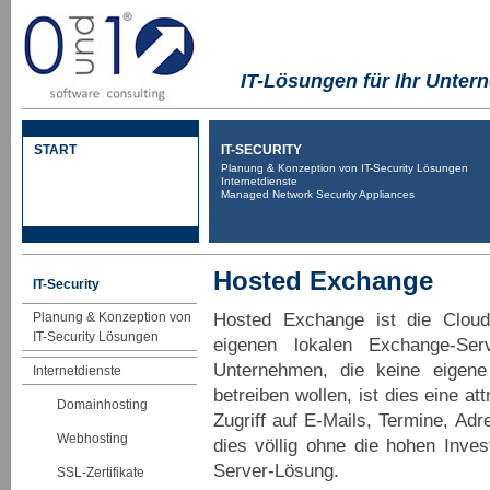
IT-Lösungen für Ihr Unte
START
IT-SECURITY
Planung & Konzeption von IT-Security Lösungen
Internetdienste
Managed Network Security Appliances
Hosted Exchange
IT-Security
Hosted Exchange ist die Cloud-
Planung & Konzeption von
IT-Security Lösungen
eigenen lokalen Exchange-Ser
Unternehmen, die keine eigen
Internetdienste
betreiben wollen, ist dies eine at
Domainhosting
Zugriff auf E-Mails, Termine, Ad
Webhosting
dies völlig ohne die hohen Inves
Server-Lösung.
SSL-Zertifikate